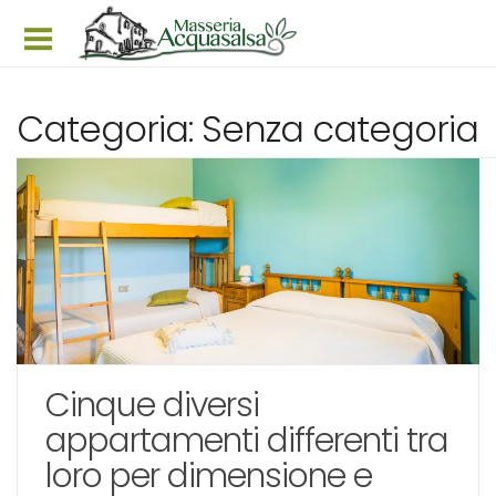
Home
Categoria: Senza categoria
Struttura
Appartamenti
Prezzi & Offerte
Prenota ora
Galleria
News
Cinque diversi
Itinerari
appartamenti differenti tra
Faq
loro per dimensione e
Dove siamo