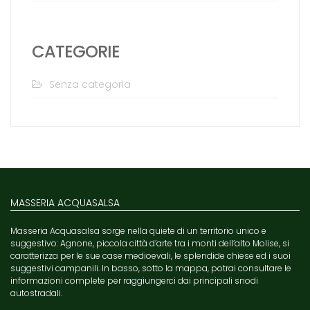
CATEGORIE
Senza categoria
MASSERIA ACQUASALSA
Masseria Acquasalsa sorge nella quiete di un territorio unico e
suggestivo: Agnone, piccola città d’arte tra i monti dell’alto Molise, si
caratterizza per le sue case medioevali, le splendide chiese ed i suoi
suggestivi campanili. In basso, sotto la mappa, potrai consultare le
informazioni complete per raggiungerci dai principali snodi
autostradali.