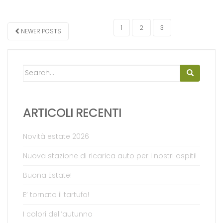
NAVIGAZIONE ARTICOLI
1
2
3
NEWER POSTS
Search for:
ARTICOLI RECENTI
Novità estate 2026
Nuova stazione di ricarica auto per i nostri ospiti!
Buona Estate!
E’ tornato il tartufo!
I colori dell’autunno