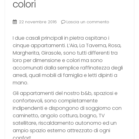
colori
Contatti
22 novembre 2016
Lascia un commento
Shop online
I due casali principali in pietra ospitano i
cinque appartamenti. L’Aia, La Taverna, Rosa,
Margherita, Girasole, sono tutti differenti tra
loro per dimensione e colori ma sono
accomunati dalla semplice raffinatezza degli
arredi, quali mobili di famiglia e letti dipinti a
mano.
Gli appartamenti del nostro b&b, spaziosi e
confortevoli, sono completamente
indipendenti e dispongono di soggiorno con
caminetto, angolo cottura, bagno, TV
satellitare, riscaldamento autonomo ed un
ampio spazio esterno attrezzato di ogni
confort.