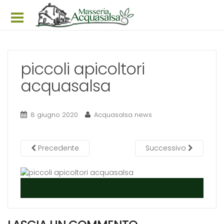
Home
Struttura
piccoli apicoltori
acquasalsa
Appartamenti
Prezzi & Offerte
8 giugno 2020
Acquasalsa news
Prenota ora
Galleria
Precedente
Successivo
News
Itinerari
Faq
Dove siamo