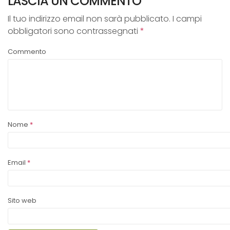
LASCIA UN COMMENTO
Contatti
Il tuo indirizzo email non sarà pubblicato.
I campi
obbligatori sono contrassegnati
*
Shop online
Commento
Nome
*
Email
*
Sito web