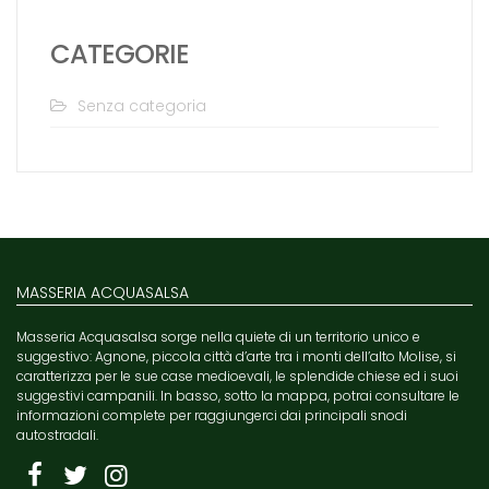
CATEGORIE
Senza categoria
MASSERIA ACQUASALSA
Masseria Acquasalsa sorge nella quiete di un territorio unico e
suggestivo: Agnone, piccola città d’arte tra i monti dell’alto Molise, si
caratterizza per le sue case medioevali, le splendide chiese ed i suoi
suggestivi campanili. In basso, sotto la mappa, potrai consultare le
informazioni complete per raggiungerci dai principali snodi
autostradali.