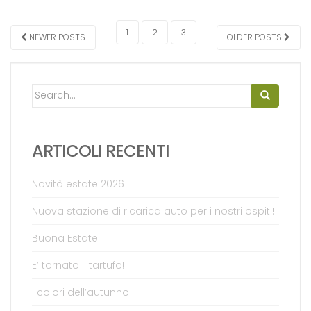
NAVIGAZIONE ARTICOLI
1
2
3
NEWER POSTS
OLDER POSTS
Search for:
ARTICOLI RECENTI
Novità estate 2026
Nuova stazione di ricarica auto per i nostri ospiti!
Buona Estate!
E’ tornato il tartufo!
I colori dell’autunno