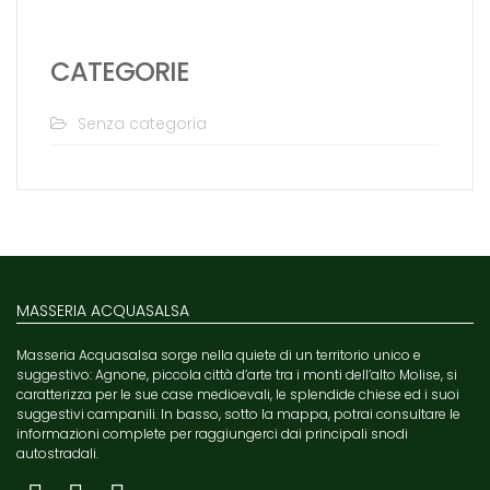
CATEGORIE
Senza categoria
MASSERIA ACQUASALSA
Masseria Acquasalsa sorge nella quiete di un territorio unico e
suggestivo: Agnone, piccola città d’arte tra i monti dell’alto Molise, si
caratterizza per le sue case medioevali, le splendide chiese ed i suoi
suggestivi campanili. In basso, sotto la mappa, potrai consultare le
informazioni complete per raggiungerci dai principali snodi
autostradali.