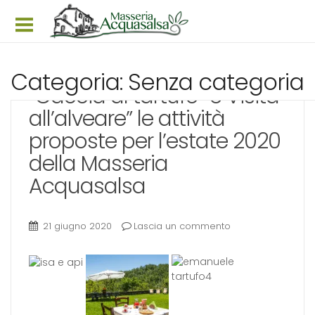
Home
Categoria: Senza categoria
Struttura
“Caccia al tartufo” e Visita
all’alveare” le attività
Appartamenti
proposte per l’estate 2020
Prezzi & Offerte
della Masseria
Prenota ora
Acquasalsa
Galleria
News
21 giugno 2020
Lascia un commento
Itinerari
Faq
Dove siamo