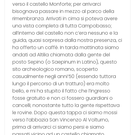
verso il castello Monforte; per arrivarci
bisognava passare in mezzo al parco della
rimembranza. Arrivati in cima si poteva avere
una vista completa di tutta Campobasso;
all’interno del castello non c’era nessuno e la
guida, quasi sorpresa dalla nostra presenza, ci
ha offerto un caffè. In tarda mattinata siamo
andati ad Altilia chiamata dalla gente del
posto Sepino (o Saepinum in Latino), questo
sito archeologico romano, scoperto
casualmente negli anni’50 (essendo tuttora
lungo il percorso di un tratturo) era molto
bello, e mi ha stupito il fatto che l’ingresso
fosse gratuito e non ci fossero guardiani o
cancelli; nonostante tutto la gente rispettava
le rovine. Dopo questa tappa ci siamo mossi
verso l’abbazia San Vincenzo Al Volturno,
prima di arrivarci ci siamo persi e siamo
passati vicino ad un castello chiamato