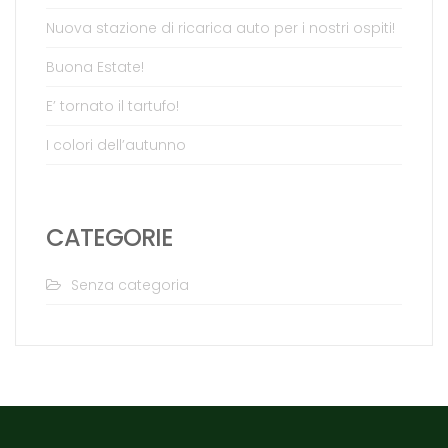
Nuova stazione di ricarica auto per i nostri ospiti!
Buona Estate!
E’ tornato il tartufo!
I colori dell’autunno
CATEGORIE
Senza categoria