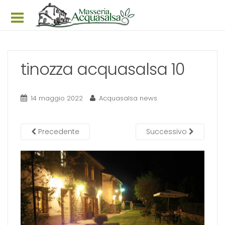
Home
Struttura
tinozza acquasalsa 10
Appartamenti
14 maggio 2022
Acquasalsa news
Prezzi & Offerte
Prenota ora
Precedente
Successivo
Galleria
News
Itinerari
Faq
Dove siamo